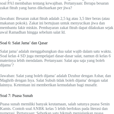
soal PAI membahas tentang kewajiban. Pertanyaan: Berapa besaran
zakat fitrah yang harus dikeluarkan per jiwa?
Jawaban: Besaran zakat fitrah adalah 2,5 kg atau 3,5 liter beras (atau
makanan pokok). Zakat ini bertujuan untuk menyucikan jiwa dan
membantu fakir miskin. Pembayaran zakat fitrah dapat dilakukan sejak
awal Ramadhan hingga sebelum salat Id.
Soal 6: Salat Jama’ dan Qasar
Salat jama’ adalah menggabungkan dua salat wajib dalam satu waktu.
Soal kelas 4 SD juga mempelajari dasar-dasar salat, namun di kelas 6
materinya lebih mendalam. Pertanyaan: Salat apa saja yang boleh
dijama’?
Jawaban: Salat yang boleh dijama’ adalah Dzuhur dengan Ashar, dan
Maghrib dengan Isya. Salat Subuh tidak boleh dijama’ dengan salat
lainnya. Ketentuan ini memberikan kemudahan bagi musafir.
Soal 7: Puasa Sunah
Puasa sunah memiliki banyak keutamaan, salah satunya puasa Senin
Kamis. Contoh soal ANBK kelas 5 lebih berfokus pada literasi dan
numerasi. Pertanyaan: Sebutkan satu hikmah menjalankan puasa