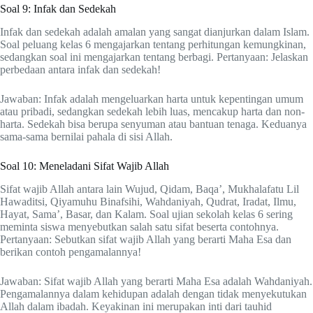
Soal 9: Infak dan Sedekah
Infak dan sedekah adalah amalan yang sangat dianjurkan dalam Islam.
Soal peluang kelas 6 mengajarkan tentang perhitungan kemungkinan,
sedangkan soal ini mengajarkan tentang berbagi. Pertanyaan: Jelaskan
perbedaan antara infak dan sedekah!
Jawaban: Infak adalah mengeluarkan harta untuk kepentingan umum
atau pribadi, sedangkan sedekah lebih luas, mencakup harta dan non-
harta. Sedekah bisa berupa senyuman atau bantuan tenaga. Keduanya
sama-sama bernilai pahala di sisi Allah.
Soal 10: Meneladani Sifat Wajib Allah
Sifat wajib Allah antara lain Wujud, Qidam, Baqa’, Mukhalafatu Lil
Hawaditsi, Qiyamuhu Binafsihi, Wahdaniyah, Qudrat, Iradat, Ilmu,
Hayat, Sama’, Basar, dan Kalam. Soal ujian sekolah kelas 6 sering
meminta siswa menyebutkan salah satu sifat beserta contohnya.
Pertanyaan: Sebutkan sifat wajib Allah yang berarti Maha Esa dan
berikan contoh pengamalannya!
Jawaban: Sifat wajib Allah yang berarti Maha Esa adalah Wahdaniyah.
Pengamalannya dalam kehidupan adalah dengan tidak menyekutukan
Allah dalam ibadah. Keyakinan ini merupakan inti dari tauhid