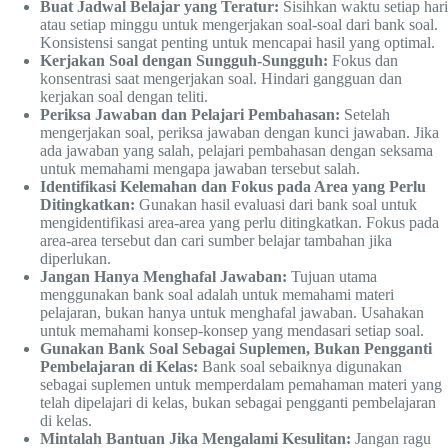
Buat Jadwal Belajar yang Teratur:
Sisihkan waktu setiap hari
atau setiap minggu untuk mengerjakan soal-soal dari bank soal.
Konsistensi sangat penting untuk mencapai hasil yang optimal.
Kerjakan Soal dengan Sungguh-Sungguh:
Fokus dan
konsentrasi saat mengerjakan soal. Hindari gangguan dan
kerjakan soal dengan teliti.
Periksa Jawaban dan Pelajari Pembahasan:
Setelah
mengerjakan soal, periksa jawaban dengan kunci jawaban. Jika
ada jawaban yang salah, pelajari pembahasan dengan seksama
untuk memahami mengapa jawaban tersebut salah.
Identifikasi Kelemahan dan Fokus pada Area yang Perlu
Ditingkatkan:
Gunakan hasil evaluasi dari bank soal untuk
mengidentifikasi area-area yang perlu ditingkatkan. Fokus pada
area-area tersebut dan cari sumber belajar tambahan jika
diperlukan.
Jangan Hanya Menghafal Jawaban:
Tujuan utama
menggunakan bank soal adalah untuk memahami materi
pelajaran, bukan hanya untuk menghafal jawaban. Usahakan
untuk memahami konsep-konsep yang mendasari setiap soal.
Gunakan Bank Soal Sebagai Suplemen, Bukan Pengganti
Pembelajaran di Kelas:
Bank soal sebaiknya digunakan
sebagai suplemen untuk memperdalam pemahaman materi yang
telah dipelajari di kelas, bukan sebagai pengganti pembelajaran
di kelas.
Mintalah Bantuan Jika Mengalami Kesulitan:
Jangan ragu