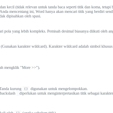
n kecil (tidak relevan untuk tanda baca seperti titik dan koma, tetapi 
ka Anda mencentang ini, Word hanya akan mencari titik yang berdiri se
idak dipisahkan oleh spasi.
ri pola yang lebih kompleks. Pemisah desimal biasanya diikuti oleh angka.
(Gunakan karakter wildcard). Karakter wildcard adalah simbol khusus y
lah mengklik "More >>").
. Tanda kurung
digunakan untuk mengelompokkan.
()
a backslash
diperlukan untuk menginterpretasikan titik sebagai karakter
kali oleh
(angka sebelum titik).