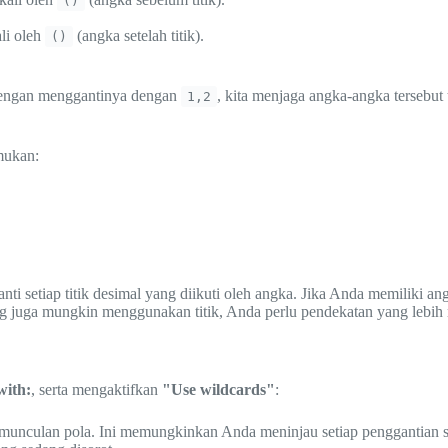
()
li oleh
(angka setelah titik).
()
 Dengan menggantinya dengan
, kita menjaga angka-angka tersebut 
1,2
mukan:
i setiap titik desimal yang diikuti oleh angka. Jika Anda memiliki an
g juga mungkin menggunakan titik, Anda perlu pendekatan yang lebih
with:
, serta mengaktifkan
"Use wildcards"
:
emunculan pola. Ini memungkinkan Anda meninjau setiap penggantian s