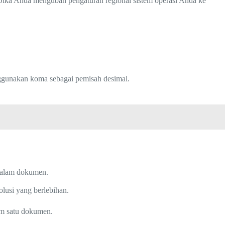
. Jika Anda mengubah pengaturan regional sistem operasi Anda ke
ggunakan koma sebagai pemisah desimal.
dalam dokumen.
lusi yang berlebihan.
am satu dokumen.