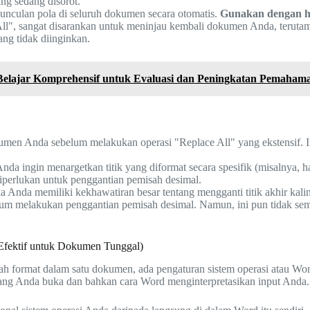
ng sedang disorot.
nculan pola di seluruh dokumen secara otomatis.
Gunakan dengan ha
l", sangat disarankan untuk meninjau kembali dokumen Anda, terutam
ang tidak diinginkan.
Belajar Komprehensif untuk Evaluasi dan Peningkatan Pemaham
men Anda sebelum melakukan operasi "Replace All" yang ekstensif. In
nda ingin menargetkan titik yang diformat secara spesifik (misalnya, 
iperlukan untuk penggantian pemisah desimal.
a Anda memiliki kekhawatiran besar tentang mengganti titik akhir kalim
um melakukan penggantian pemisah desimal. Namun, ini pun tidak sempur
Efektif untuk Dokumen Tunggal)
h format dalam satu dokumen, ada pengaturan sistem operasi atau Wo
g Anda buka dan bahkan cara Word menginterpretasikan input Anda.