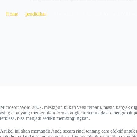
Home
pendidikan
Mengubah Titik Menjadi Koma di Microso
Microsoft Word 2007, meskipun bukan versi terbaru, masih banyak di
asing atau yang memerlukan format angka tertentu adalah mengubah pe
terbiasa, bisa menjadi sedikit membingungkan.
Artikel ini akan memandu Anda secara rinci tentang cara efektif unt
metode, mulai dari yang paling dasar hingga teknik yang lebih cangg