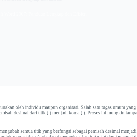
ft Word 2007: Panduan Lengkap dan Efisien
gunakan oleh individu maupun organisasi. Salah satu tugas umum yang
misah desimal dari titik (.) menjadi koma (,). Proses ini mungkin ta
uk mengubah semua titik yang berfungsi sebagai pemisah desimal menj
ih untuk memastikan Anda dapat menyelesaikan tugas ini dengan cepat 