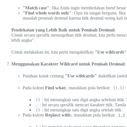
"Match case"
: Jika Anda ingin membedakan huruf besar da
"Find whole words only"
: Opsi ini sangat berguna. Ji
masalah pemisah desimal karena titik desimal sering kali t
Pendekatan yang Lebih Baik untuk Pemisah Desimal:
Untuk secara spesifik menargetkan titik desimal, kita perlu menca
lebih angka".
Untuk melakukan ini, kita perlu mengaktifkan
"Use wildcards"
Menggunakan Karakter Wildcard untuk Pemisah Desimal:
Pastikan kotak centang
"Use wildcards"
diaktifkan (sete
Pada kolom
Find what:
, masukkan pola berikut:
().()
: Ini menangkap satu digit angka sebelum titik
()
: Ini secara spesifik mencari karakter titik. Tand
.
: Ini menangkap satu digit angka setelah titik.
()
Pada kolom
Replace with:
, masukkan pola berikut:
1,2
: Ini merujuk pada grup yang ditangkap pertama 