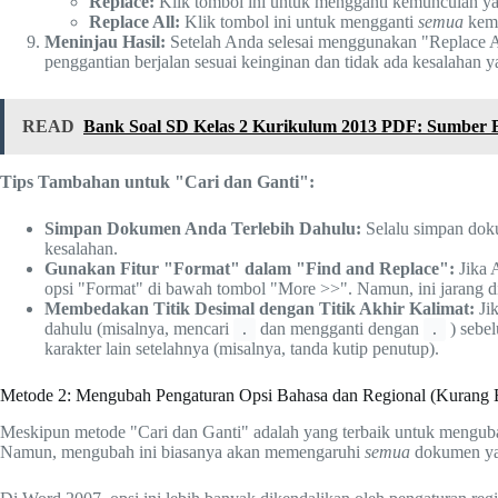
Replace:
Klik tombol ini untuk mengganti kemunculan ya
Replace All:
Klik tombol ini untuk mengganti
semua
kemu
Meninjau Hasil:
Setelah Anda selesai menggunakan "Replace Al
penggantian berjalan sesuai keinginan dan tidak ada kesalahan y
READ
Bank Soal SD Kelas 2 Kurikulum 2013 PDF: Sumber 
Tips Tambahan untuk "Cari dan Ganti":
Simpan Dokumen Anda Terlebih Dahulu:
Selalu simpan doku
kesalahan.
Gunakan Fitur "Format" dalam "Find and Replace":
Jika A
opsi "Format" di bawah tombol "More >>". Namun, ini jarang d
Membedakan Titik Desimal dengan Titik Akhir Kalimat:
Jik
dahulu (misalnya, mencari
dan mengganti dengan
) sebel
.
.
karakter lain setelahnya (misalnya, tanda kutip penutup).
Metode 2: Mengubah Pengaturan Opsi Bahasa dan Regional (Kurang 
Meskipun metode "Cari dan Ganti" adalah yang terbaik untuk menguba
Namun, mengubah ini biasanya akan memengaruhi
semua
dokumen yan