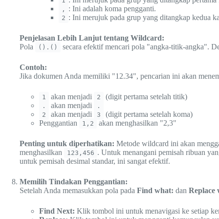
1
: Ini adalah koma pengganti.
,
: Ini merujuk pada grup yang ditangkap kedua ka
2
Penjelasan Lebih Lanjut tentang Wildcard:
Pola
secara efektif mencari pola "angka-titik-angka".
().()
Contoh:
Jika dokumen Anda memiliki "12.34", pencarian ini akan mene
akan menjadi
(digit pertama setelah titik)
1
2
akan menjadi
.
.
akan menjadi
(digit pertama setelah koma)
2
3
Penggantian
akan menghasilkan "2,3"
1,2
Penting untuk diperhatikan:
Metode wildcard ini akan menggant
menghasilkan
. Untuk menangani pemisah ribuan yan
123,456
untuk pemisah desimal standar, ini sangat efektif.
Memilih Tindakan Penggantian:
Setelah Anda memasukkan pola pada
Find what:
dan
Replace 
Find Next:
Klik tombol ini untuk menavigasi ke setiap k