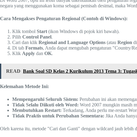
Di Word 2007, opsi ini lebih banyak dikendalikan oleh pengaturan reg
negara yang menggunakan koma sebagai pemisah desimal, maka Wor
Cara Mengakses Pengaturan Regional (Contoh di Windows):
Klik tombol
Start
(ikon Windows di pojok kiri bawah).
Pilih
Control Panel
.
Cari dan klik
Regional and Language Options
(atau
Region
di
Di tab
Formats
, Anda dapat mengubah pengaturan "Country/Re
Klik
Apply
dan
OK
.
READ
Bank Soal SD Kelas 2 Kurikulum 2013 Tema 3: Tugasku
Kelemahan Metode Ini:
Mempengaruhi Seluruh Sistem:
Perubahan ini akan memengaru
Tidak Selalu Diikuti oleh Word:
Word 2007 mungkin masih mem
Membutuhkan Restart:
Terkadang, Anda perlu me-restart Wor
Tidak Praktis untuk Perubahan Sementara:
Jika Anda hanya
Oleh karena itu, metode "Cari dan Ganti" dengan wildcard jauh lebih