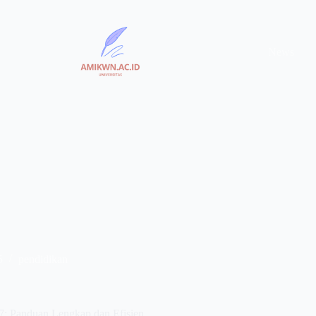
News
5
pendidikan
7: Panduan Lengkap dan Efisien