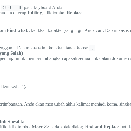
l
pada keyboard Anda.
Ctrl + H
emudian di grup
Editing
, klik tombol
Replace
.
olom
Find what:
, ketikkan karakter yang ingin Anda cari. Dalam kasus in
pengganti. Dalam kasus ini, ketikkan tanda koma:
,
yang Salah)
penting untuk mempertimbangkan apakah semua titik dalam dokumen An
 Item kedua").
ertimbangan, Anda akan mengubah akhir kalimat menjadi koma, singkat
ih Spesifik:
ifik. Klik tombol
More >>
pada kotak dialog
Find and Replace
untuk