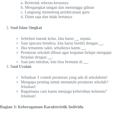
a. Berteriak sekeras-kerasnya
b. Mengangkat tangan dan menunggu giliran
c. Langsung memotong pembicaraan guru
d. Diam saja dan tidak bertanya
Soal Isian Singkat
Sebelum masuk kelas, kita harus
__
sepatu.
Saat upacara bendera, kita harus berdiri dengan
__
.
Jika temanmu sakit, sebaiknya kamu
__
.
Peraturan sekolah dibuat agar kegiatan belajar mengajar
berjalan dengan
__
.
Saat jam istirahat, kita bisa bermain di
__
.
Soal Uraian
Sebutkan 3 contoh peraturan yang ada di sekolahmu!
Mengapa penting untuk mematuhi peraturan sekolah?
Jelaskan!
Bagaimana cara kamu menjaga kebersihan kelasmu?
Jelaskan!
Bagian 3: Keberagaman Karakteristik Individu