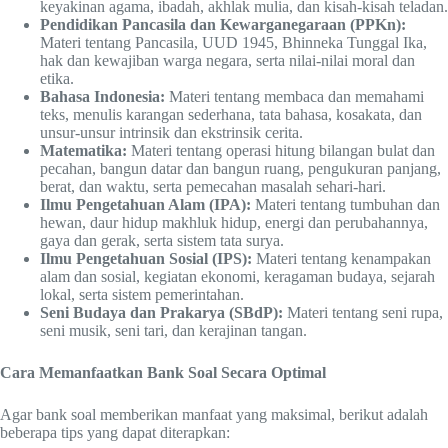
keyakinan agama, ibadah, akhlak mulia, dan kisah-kisah teladan.
Pendidikan Pancasila dan Kewarganegaraan (PPKn):
Materi tentang Pancasila, UUD 1945, Bhinneka Tunggal Ika,
hak dan kewajiban warga negara, serta nilai-nilai moral dan
etika.
Bahasa Indonesia:
Materi tentang membaca dan memahami
teks, menulis karangan sederhana, tata bahasa, kosakata, dan
unsur-unsur intrinsik dan ekstrinsik cerita.
Matematika:
Materi tentang operasi hitung bilangan bulat dan
pecahan, bangun datar dan bangun ruang, pengukuran panjang,
berat, dan waktu, serta pemecahan masalah sehari-hari.
Ilmu Pengetahuan Alam (IPA):
Materi tentang tumbuhan dan
hewan, daur hidup makhluk hidup, energi dan perubahannya,
gaya dan gerak, serta sistem tata surya.
Ilmu Pengetahuan Sosial (IPS):
Materi tentang kenampakan
alam dan sosial, kegiatan ekonomi, keragaman budaya, sejarah
lokal, serta sistem pemerintahan.
Seni Budaya dan Prakarya (SBdP):
Materi tentang seni rupa,
seni musik, seni tari, dan kerajinan tangan.
Cara Memanfaatkan Bank Soal Secara Optimal
Agar bank soal memberikan manfaat yang maksimal, berikut adalah
beberapa tips yang dapat diterapkan: