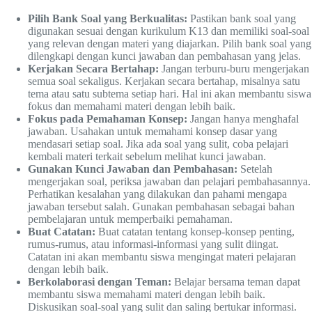
Pilih Bank Soal yang Berkualitas:
Pastikan bank soal yang
digunakan sesuai dengan kurikulum K13 dan memiliki soal-soal
yang relevan dengan materi yang diajarkan. Pilih bank soal yang
dilengkapi dengan kunci jawaban dan pembahasan yang jelas.
Kerjakan Secara Bertahap:
Jangan terburu-buru mengerjakan
semua soal sekaligus. Kerjakan secara bertahap, misalnya satu
tema atau satu subtema setiap hari. Hal ini akan membantu siswa
fokus dan memahami materi dengan lebih baik.
Fokus pada Pemahaman Konsep:
Jangan hanya menghafal
jawaban. Usahakan untuk memahami konsep dasar yang
mendasari setiap soal. Jika ada soal yang sulit, coba pelajari
kembali materi terkait sebelum melihat kunci jawaban.
Gunakan Kunci Jawaban dan Pembahasan:
Setelah
mengerjakan soal, periksa jawaban dan pelajari pembahasannya.
Perhatikan kesalahan yang dilakukan dan pahami mengapa
jawaban tersebut salah. Gunakan pembahasan sebagai bahan
pembelajaran untuk memperbaiki pemahaman.
Buat Catatan:
Buat catatan tentang konsep-konsep penting,
rumus-rumus, atau informasi-informasi yang sulit diingat.
Catatan ini akan membantu siswa mengingat materi pelajaran
dengan lebih baik.
Berkolaborasi dengan Teman:
Belajar bersama teman dapat
membantu siswa memahami materi dengan lebih baik.
Diskusikan soal-soal yang sulit dan saling bertukar informasi.