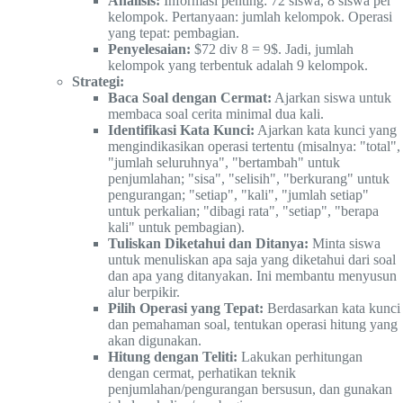
Analisis:
Informasi penting: 72 siswa, 8 siswa per
kelompok. Pertanyaan: jumlah kelompok. Operasi
yang tepat: pembagian.
Penyelesaian:
$72 div 8 = 9$. Jadi, jumlah
kelompok yang terbentuk adalah 9 kelompok.
Strategi:
Baca Soal dengan Cermat:
Ajarkan siswa untuk
membaca soal cerita minimal dua kali.
Identifikasi Kata Kunci:
Ajarkan kata kunci yang
mengindikasikan operasi tertentu (misalnya: "total",
"jumlah seluruhnya", "bertambah" untuk
penjumlahan; "sisa", "selisih", "berkurang" untuk
pengurangan; "setiap", "kali", "jumlah setiap"
untuk perkalian; "dibagi rata", "setiap", "berapa
kali" untuk pembagian).
Tuliskan Diketahui dan Ditanya:
Minta siswa
untuk menuliskan apa saja yang diketahui dari soal
dan apa yang ditanyakan. Ini membantu menyusun
alur berpikir.
Pilih Operasi yang Tepat:
Berdasarkan kata kunci
dan pemahaman soal, tentukan operasi hitung yang
akan digunakan.
Hitung dengan Teliti:
Lakukan perhitungan
dengan cermat, perhatikan teknik
penjumlahan/pengurangan bersusun, dan gunakan