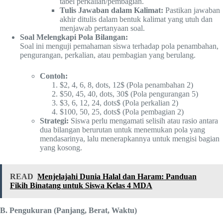
tabel perkalian/pembagian.
Tulis Jawaban dalam Kalimat:
Pastikan jawaban
akhir ditulis dalam bentuk kalimat yang utuh dan
menjawab pertanyaan soal.
Soal Melengkapi Pola Bilangan:
Soal ini menguji pemahaman siswa terhadap pola penambahan,
pengurangan, perkalian, atau pembagian yang berulang.
Contoh:
$2, 4, 6, 8, dots, 12$ (Pola penambahan 2)
$50, 45, 40, dots, 30$ (Pola pengurangan 5)
$3, 6, 12, 24, dots$ (Pola perkalian 2)
$100, 50, 25, dots$ (Pola pembagian 2)
Strategi:
Siswa perlu mengamati selisih atau rasio antara
dua bilangan berurutan untuk menemukan pola yang
mendasarinya, lalu menerapkannya untuk mengisi bagian
yang kosong.
READ
Menjelajahi Dunia Halal dan Haram: Panduan
Fikih Binatang untuk Siswa Kelas 4 MDA
B. Pengukuran (Panjang, Berat, Waktu)