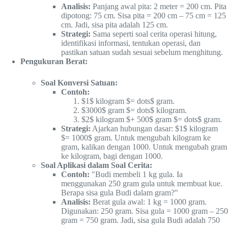
Analisis:
Panjang awal pita: 2 meter = 200 cm. Pita
dipotong: 75 cm. Sisa pita = 200 cm – 75 cm = 125
cm. Jadi, sisa pita adalah 125 cm.
Strategi:
Sama seperti soal cerita operasi hitung,
identifikasi informasi, tentukan operasi, dan
pastikan satuan sudah sesuai sebelum menghitung.
Pengukuran Berat:
Soal Konversi Satuan:
Contoh:
$1$ kilogram $= dots$ gram.
$3000$ gram $= dots$ kilogram.
$2$ kilogram $+ 500$ gram $= dots$ gram.
Strategi:
Ajarkan hubungan dasar: $1$ kilogram
$= 1000$ gram. Untuk mengubah kilogram ke
gram, kalikan dengan 1000. Untuk mengubah gram
ke kilogram, bagi dengan 1000.
Soal Aplikasi dalam Soal Cerita:
Contoh:
"Budi membeli 1 kg gula. Ia
menggunakan 250 gram gula untuk membuat kue.
Berapa sisa gula Budi dalam gram?"
Analisis:
Berat gula awal: 1 kg = 1000 gram.
Digunakan: 250 gram. Sisa gula = 1000 gram – 250
gram = 750 gram. Jadi, sisa gula Budi adalah 750