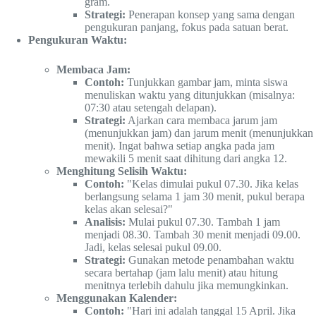
gram.
Strategi:
Penerapan konsep yang sama dengan
pengukuran panjang, fokus pada satuan berat.
Pengukuran Waktu:
Membaca Jam:
Contoh:
Tunjukkan gambar jam, minta siswa
menuliskan waktu yang ditunjukkan (misalnya:
07:30 atau setengah delapan).
Strategi:
Ajarkan cara membaca jarum jam
(menunjukkan jam) dan jarum menit (menunjukkan
menit). Ingat bahwa setiap angka pada jam
mewakili 5 menit saat dihitung dari angka 12.
Menghitung Selisih Waktu:
Contoh:
"Kelas dimulai pukul 07.30. Jika kelas
berlangsung selama 1 jam 30 menit, pukul berapa
kelas akan selesai?"
Analisis:
Mulai pukul 07.30. Tambah 1 jam
menjadi 08.30. Tambah 30 menit menjadi 09.00.
Jadi, kelas selesai pukul 09.00.
Strategi:
Gunakan metode penambahan waktu
secara bertahap (jam lalu menit) atau hitung
menitnya terlebih dahulu jika memungkinkan.
Menggunakan Kalender:
Contoh:
"Hari ini adalah tanggal 15 April. Jika