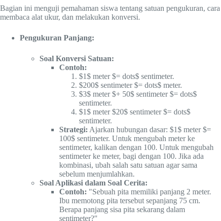
Bagian ini menguji pemahaman siswa tentang satuan pengukuran, cara
membaca alat ukur, dan melakukan konversi.
Pengukuran Panjang:
Soal Konversi Satuan:
Contoh:
$1$ meter $= dots$ sentimeter.
$200$ sentimeter $= dots$ meter.
$3$ meter $+ 50$ sentimeter $= dots$
sentimeter.
$1$ meter $20$ sentimeter $= dots$
sentimeter.
Strategi:
Ajarkan hubungan dasar: $1$ meter $=
100$ sentimeter. Untuk mengubah meter ke
sentimeter, kalikan dengan 100. Untuk mengubah
sentimeter ke meter, bagi dengan 100. Jika ada
kombinasi, ubah salah satu satuan agar sama
sebelum menjumlahkan.
Soal Aplikasi dalam Soal Cerita:
Contoh:
"Sebuah pita memiliki panjang 2 meter.
Ibu memotong pita tersebut sepanjang 75 cm.
Berapa panjang sisa pita sekarang dalam
sentimeter?"