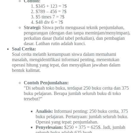
Contoh:
$345 + 123 = ?$
$789 – 456 = ?$
$5 times 7 = ?$
$48 div 6 = ?$
Strategi:
Siswa perlu menguasai teknik penjumlahan,
pengurangan (dengan dan tanpa meminjam/menyimpan),
perkalian dasar (hafal tabel perkalian), dan pembagian
dasar. Latihan rutin adalah kunci.
Soal Cerita:
Soal cerita melatih kemampuan siswa dalam memahami
masalah, mengidentifikasi informasi penting, menentukan
operasi hitung yang tepat, dan menyajikan jawaban dalam
bentuk kalimat.
Contoh Penjumlahan:
"Di sebuah toko buku, terdapat 250 buku cerita dan 375
buku pelajaran. Berapa jumlah seluruh buku di toko
tersebut?"
Analisis:
Informasi penting: 250 buku cerita, 375
buku pelajaran. Pertanyaan: jumlah seluruh buku.
Operasi yang tepat: penjumlahan.
Penyelesaian:
$250 + 375 = 625$. Jadi, jumlah
seluruh buku adalah 625 buah.