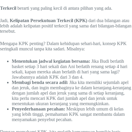
Terkecil
berarti yang paling kecil di antara pilihan yang ada.
Jadi,
Kelipatan Persekutuan Terkecil (KPK)
dari dua bilangan atau
lebih adalah kelipatan positif terkecil yang sama dari bilangan-bilangan
tersebut.
Mengapa KPK penting? Dalam kehidupan sehari-hari, konsep KPK
seringkali muncul tanpa kita sadari. Misalnya:
Menentukan jadwal kegiatan bersama:
Jika Budi berlatih
basket setiap 3 hari sekali dan Ani berlatih renang setiap 4 hari
sekali, kapan mereka akan berlatih di hari yang sama lagi?
Jawabannya adalah KPK dari 3 dan 4.
Membagi benda secara adil:
Jika kita memiliki sejumlah apel
dan jeruk, dan ingin membaginya ke dalam keranjang-keranjang
dengan jumlah apel dan jeruk yang sama di setiap keranjang,
kita perlu mencari KPK dari jumlah apel dan jeruk untuk
menentukan ukuran keranjang yang memungkinkan.
Penyederhanaan pecahan:
Meskipun lebih umum di kelas
yang lebih tinggi, pemahaman KPK sangat membantu dalam
menyamakan penyebut pecahan.
Dengan memahami KPK, kita melatih kemampuan berpikir logis,