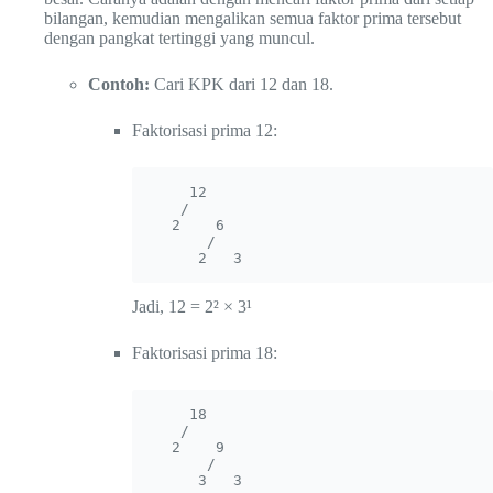
bilangan, kemudian mengalikan semua faktor prima tersebut
dengan pangkat tertinggi yang muncul.
Contoh:
Cari KPK dari 12 dan 18.
Faktorisasi prima 12:
    12

   /  

  2    6

      / 

     2   3
Jadi, 12 = 2² × 3¹
Faktorisasi prima 18:
    18

   /  

  2    9

      / 

     3   3