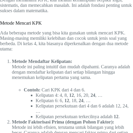
sistematis, dan memecahkan masalah. Ini adalah fondasi penting untuk
sukses dalam matematika.
Metode Mencari KPK
Ada beberapa metode yang bisa kita gunakan untuk mencari KPK.
Masing-masing memiliki kelebihan dan cocok untuk jenis soal yang
berbeda. Di kelas 4, kita biasanya diperkenalkan dengan dua metode
utama:
Metode Mendaftar Kelipatan:
Metode ini paling intuitif dan mudah dipahami. Caranya adalah
dengan mendaftar kelipatan dari setiap bilangan hingga
menemukan kelipatan pertama yang sama.
Contoh:
Cari KPK dari 4 dan 6.
Kelipatan 4: 4, 8,
12
, 16, 20,
24
, …
Kelipatan 6: 6,
12
, 18,
24
, …
Kelipatan persekutuan dari 4 dan 6 adalah 12, 24,
…
Kelipatan persekutuan terkecilnya adalah
12
.
Metode Faktorisasi Prima (dengan Pohon Faktor):
Metode ini lebih efisien, terutama untuk bilangan yang lebih
besar. Caranya adalah dengan mencari faktor prima dari setiap