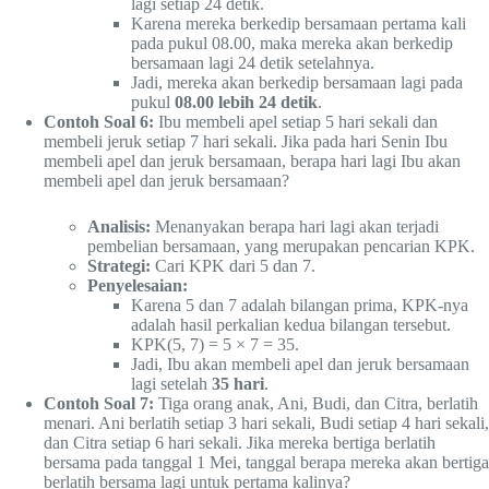
lagi setiap 24 detik.
Karena mereka berkedip bersamaan pertama kali
pada pukul 08.00, maka mereka akan berkedip
bersamaan lagi 24 detik setelahnya.
Jadi, mereka akan berkedip bersamaan lagi pada
pukul
08.00 lebih 24 detik
.
Contoh Soal 6:
Ibu membeli apel setiap 5 hari sekali dan
membeli jeruk setiap 7 hari sekali. Jika pada hari Senin Ibu
membeli apel dan jeruk bersamaan, berapa hari lagi Ibu akan
membeli apel dan jeruk bersamaan?
Analisis:
Menanyakan berapa hari lagi akan terjadi
pembelian bersamaan, yang merupakan pencarian KPK.
Strategi:
Cari KPK dari 5 dan 7.
Penyelesaian:
Karena 5 dan 7 adalah bilangan prima, KPK-nya
adalah hasil perkalian kedua bilangan tersebut.
KPK(5, 7) = 5 × 7 = 35.
Jadi, Ibu akan membeli apel dan jeruk bersamaan
lagi setelah
35 hari
.
Contoh Soal 7:
Tiga orang anak, Ani, Budi, dan Citra, berlatih
menari. Ani berlatih setiap 3 hari sekali, Budi setiap 4 hari sekali,
dan Citra setiap 6 hari sekali. Jika mereka bertiga berlatih
bersama pada tanggal 1 Mei, tanggal berapa mereka akan bertiga
berlatih bersama lagi untuk pertama kalinya?