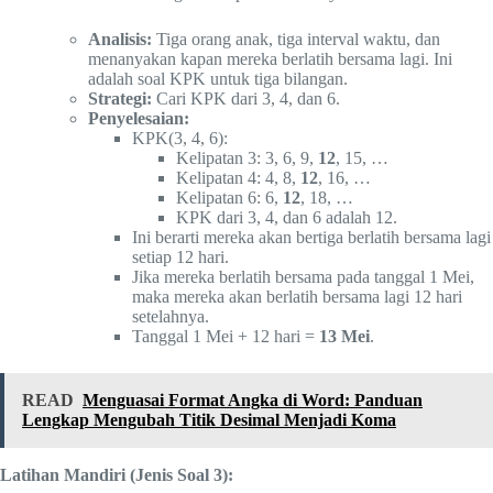
Analisis:
Tiga orang anak, tiga interval waktu, dan
menanyakan kapan mereka berlatih bersama lagi. Ini
adalah soal KPK untuk tiga bilangan.
Strategi:
Cari KPK dari 3, 4, dan 6.
Penyelesaian:
KPK(3, 4, 6):
Kelipatan 3: 3, 6, 9,
12
, 15, …
Kelipatan 4: 4, 8,
12
, 16, …
Kelipatan 6: 6,
12
, 18, …
KPK dari 3, 4, dan 6 adalah 12.
Ini berarti mereka akan bertiga berlatih bersama lagi
setiap 12 hari.
Jika mereka berlatih bersama pada tanggal 1 Mei,
maka mereka akan berlatih bersama lagi 12 hari
setelahnya.
Tanggal 1 Mei + 12 hari =
13 Mei
.
READ
Menguasai Format Angka di Word: Panduan
Lengkap Mengubah Titik Desimal Menjadi Koma
Latihan Mandiri (Jenis Soal 3):