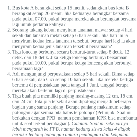
Bus kota A berangkat setiap 15 menit, sedangkan bus kota B
berangkat setiap 20 menit. Jika keduanya berangkat bersama
pada pukul 07.00, pukul berapa mereka akan berangkat bersama
lagi untuk pertama kalinya?
Seorang tukang kebun menyiram tanaman mawar setiap 4 hari
sekali dan tanaman melati setiap 6 hari sekali. Jika hari ini ia
menyiram kedua jenis tanaman tersebut, berapa hari lagi ia akan
menyiram kedua jenis tanaman tersebut bersamaan?
Tiga lonceng berbunyi secara berturut-turut setiap 8 detik, 12
detik, dan 18 detik. Jika ketiga lonceng berbunyi bersamaan
pada pukul 10.00, pukul berapa ketiga lonceng akan berbunyi
bersamaan lagi?
Adi mengunjungi perpustakaan setiap 5 hari sekali, Bima setiap
6 hari sekali, dan Cici setiap 10 hari sekali. Jika mereka bertiga
bertemu di perpustakaan pada tanggal 1 Juni, tanggal berapa
mereka akan bertemu lagi di perpustakaan?
Tiga buah pita memiliki panjang masing-masing 12 cm, 18 cm,
dan 24 cm. Pita-pita tersebut akan dipotong menjadi beberapa
bagian yang sama panjang. Berapa panjang maksimum setiap
potongan agar semua pita habis terpotong? (Petunjuk: Soal ini
berkaitan dengan FPB, namun pemahaman KPK bisa membantu
untuk soal terkait pembagian).
Catatan: Soal ini sebenarnya
lebih mengarah ke FPB, namun kadang siswa kelas 4 diajak
berpikir tentang hubungan antara pembagian dan kelipatan.