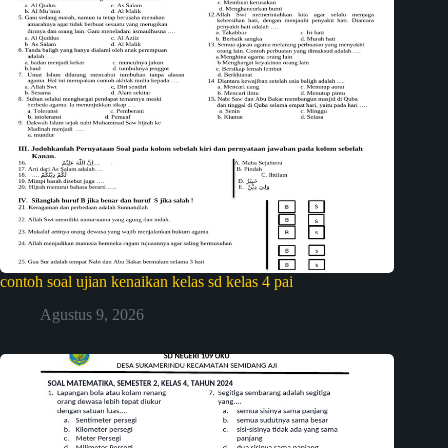
contoh soal ujian kenaikan kelas sd kelas 4 pai
Agustus 9, 2026