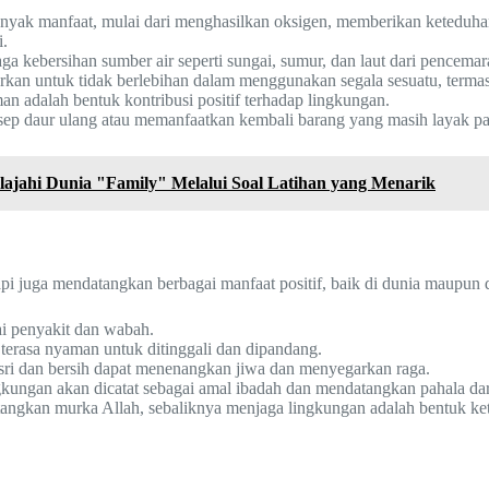
yak manfaat, mulai dari menghasilkan oksigen, memberikan keteduh
i.
a kebersihan sumber air seperti sungai, sumur, dan laut dari pencemar
kan untuk tidak berlebihan dalam menggunakan segala sesuatu, termasuk 
adalah bentuk kontribusi positif terhadap lingkungan.
p daur ulang atau memanfaatkan kembali barang yang masih layak pa
lajahi Dunia "Family" Melalui Soal Latihan yang Menarik
 juga mendatangkan berbagai manfaat positif, baik di dunia maupun di
ai penyakit dan wabah.
erasa nyaman untuk ditinggali dan dipandang.
sri dan bersih dapat menenangkan jiwa dan menyegarkan raga.
gkungan akan dicatat sebagai amal ibadah dan mendatangkan pahala da
ngkan murka Allah, sebaliknya menjaga lingkungan adalah bentuk ket