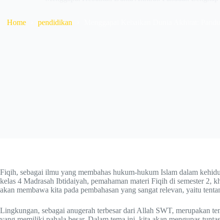
Home
pendidikan
Menggapai Kebaikan Dunia Akhirat: Pandu
Fiqih, sebagai ilmu yang membahas hukum-hukum Islam dalam kehidup
kelas 4 Madrasah Ibtidaiyah, pemahaman materi Fiqih di semester 2, 
akan membawa kita pada pembahasan yang sangat relevan, yaitu tent
Lingkungan, sebagai anugerah terbesar dari Allah SWT, merupakan tem
yang memiliki pahala besar. Dalam tema ini, kita akan mengupas tunta