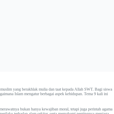
muslim yang berakhlak mulia dan taat kepada Allah SWT. Bagi siswa
gaimana Islam mengatur berbagai aspek kehidupan. Tema 9 kali ini
 merawatnya bukan hanya kewajiban moral, tetapi juga perintah agama
perilaku terhadap alam sekitar, serta memahami pentingnya menjaga