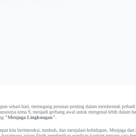
an Lengkap Fiqih Kelas 4 Semester 2 Tema 9
an sehari-hari, memegang peranan penting dalam membentuk pribadi 
khususnya tema 9, menjadi gerbang awal untuk mengenal lebih dalam ba
ang
"Menjaga Lingkungan"
.
pat kita berinteraksi, tumbuh, dan menjalani kehidupan. Menjaga dan
s bagaimana ajaran Fiqih memberikan panduan konkret tentang cara ber