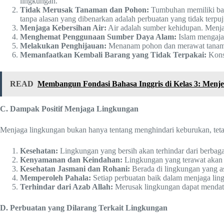
lingkungan.
Tidak Merusak Tanaman dan Pohon:
Tumbuhan memiliki ban
tanpa alasan yang dibenarkan adalah perbuatan yang tidak terpuj
Menjaga Kebersihan Air:
Air adalah sumber kehidupan. Menjag
Menghemat Penggunaan Sumber Daya Alam:
Islam mengajar
Melakukan Penghijauan:
Menanam pohon dan merawat tanaman 
Memanfaatkan Kembali Barang yang Tidak Terpakai:
Konse
READ
Membangun Fondasi Bahasa Inggris di Kelas 3: Menje
C. Dampak Positif Menjaga Lingkungan
Menjaga lingkungan bukan hanya tentang menghindari keburukan, tetapi
Kesehatan:
Lingkungan yang bersih akan terhindar dari berbag
Kenyamanan dan Keindahan:
Lingkungan yang terawat akan t
Kesehatan Jasmani dan Rohani:
Berada di lingkungan yang a
Memperoleh Pahala:
Setiap perbuatan baik dalam menjaga lin
Terhindar dari Azab Allah:
Merusak lingkungan dapat mendata
D. Perbuatan yang Dilarang Terkait Lingkungan