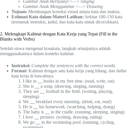
Gambar Anak Bernyanyi
<—>
Singing
Gambar Anak Menggambar
<—>
Drawing
Tujuan:
Membangun koneksi visual antara kata dan makna.
Estimasi Kata dalam Materi Latihan:
Sekitar 100-150 kata
(termasuk instruksi, judul, dan kata-kata untuk dicocokkan).
2. Melengkapi Kalimat dengan Kata Kerja yang Tepat (Fill in the
Blanks with Verbs)
Setelah siswa mengenal kosakata, langkah selanjutnya adalah
menggunakannya dalam konteks kalimat.
Instruksi:
Complete the sentences with the correct words.
Format:
Kalimat dengan satu kata kerja yang hilang, dan daftar
kata kerja di bawahnya.
I like to
__
books in my free time. (read, write, eat)
She is
__
a song. (drawing, singing, running)
They are
__
football in the field. (writing, playing,
sleeping)
We
__
breakfast every morning. (drink, eat, read)
He is
__
his homework. (watching, helping, doing)
The baby is
__
in the cradle. (running, sleeping, singing)
I love
__
pictures. (writing, drawing, eating)
We go
__
in the swimming pool. (running, cycling,
swimming)