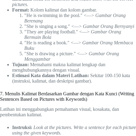
pictures.
Format:
Kolom kalimat dan kolom gambar.
"He is swimming in the pool." <—>
Gambar Orang
Berenang
"She is singing a song." <—>
Gambar Orang Bernyanyi
"They are playing football." <—>
Gambar Orang
Bermain Bola
"He is reading a book." <—>
Gambar Orang Membaca
Buku
"She is drawing a picture." <—>
Gambar Orang
Menggambar
Tujuan:
Memahami makna kalimat lengkap dan
menghubungkannya dengan visual.
Estimasi Kata dalam Materi Latihan:
Sekitar 100-150 kata
(instruksi, kalimat, dan deskripsi gambar).
7. Menulis Kalimat Berdasarkan Gambar dengan Kata Kunci (Writing
Sentences Based on Pictures with Keywords)
Latihan ini menggabungkan pemahaman visual, kosakata, dan
pembentukan kalimat.
Instruksi:
Look at the pictures. Write a sentence for each picture
using the given keywords.