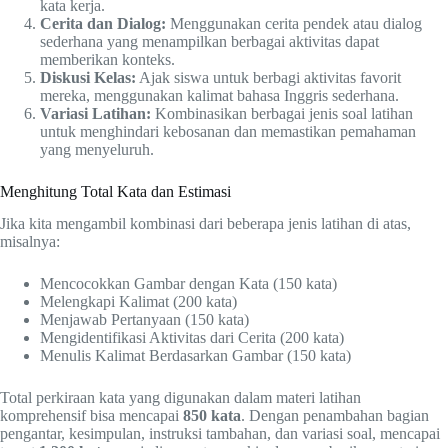
kata kerja.
Cerita dan Dialog:
Menggunakan cerita pendek atau dialog
sederhana yang menampilkan berbagai aktivitas dapat
memberikan konteks.
Diskusi Kelas:
Ajak siswa untuk berbagi aktivitas favorit
mereka, menggunakan kalimat bahasa Inggris sederhana.
Variasi Latihan:
Kombinasikan berbagai jenis soal latihan
untuk menghindari kebosanan dan memastikan pemahaman
yang menyeluruh.
Menghitung Total Kata dan Estimasi
Jika kita mengambil kombinasi dari beberapa jenis latihan di atas,
misalnya:
Mencocokkan Gambar dengan Kata (150 kata)
Melengkapi Kalimat (200 kata)
Menjawab Pertanyaan (150 kata)
Mengidentifikasi Aktivitas dari Cerita (200 kata)
Menulis Kalimat Berdasarkan Gambar (150 kata)
Total perkiraan kata yang digunakan dalam materi latihan
komprehensif bisa mencapai
850 kata
. Dengan penambahan bagian
pengantar, kesimpulan, instruksi tambahan, dan variasi soal, mencapai