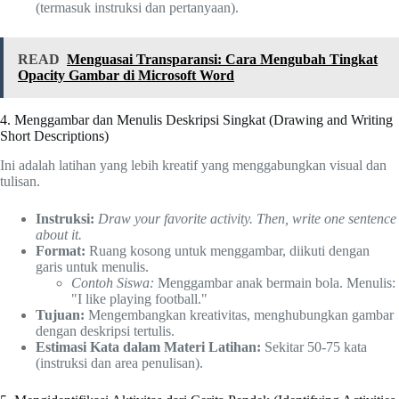
(termasuk instruksi dan pertanyaan).
READ
Menguasai Transparansi: Cara Mengubah Tingkat
Opacity Gambar di Microsoft Word
4. Menggambar dan Menulis Deskripsi Singkat (Drawing and Writing
Short Descriptions)
Ini adalah latihan yang lebih kreatif yang menggabungkan visual dan
tulisan.
Instruksi:
Draw your favorite activity. Then, write one sentence
about it.
Format:
Ruang kosong untuk menggambar, diikuti dengan
garis untuk menulis.
Contoh Siswa:
Menggambar anak bermain bola. Menulis:
"I like playing football."
Tujuan:
Mengembangkan kreativitas, menghubungkan gambar
dengan deskripsi tertulis.
Estimasi Kata dalam Materi Latihan:
Sekitar 50-75 kata
(instruksi dan area penulisan).