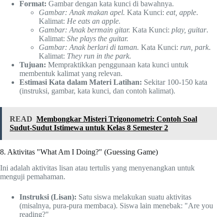
Format:
Gambar dengan kata kunci di bawahnya.
Gambar: Anak makan apel.
Kata Kunci:
eat, apple
.
Kalimat:
He eats an apple.
Gambar: Anak bermain gitar.
Kata Kunci:
play, guitar
.
Kalimat:
She plays the guitar.
Gambar: Anak berlari di taman.
Kata Kunci:
run, park
.
Kalimat:
They run in the park.
Tujuan:
Mempraktikkan penggunaan kata kunci untuk
membentuk kalimat yang relevan.
Estimasi Kata dalam Materi Latihan:
Sekitar 100-150 kata
(instruksi, gambar, kata kunci, dan contoh kalimat).
READ
Membongkar Misteri Trigonometri: Contoh Soal
Sudut-Sudut Istimewa untuk Kelas 8 Semester 2
8. Aktivitas "What Am I Doing?" (Guessing Game)
Ini adalah aktivitas lisan atau tertulis yang menyenangkan untuk
menguji pemahaman.
Instruksi (Lisan):
Satu siswa melakukan suatu aktivitas
(misalnya, pura-pura membaca). Siswa lain menebak: "Are you
reading?"