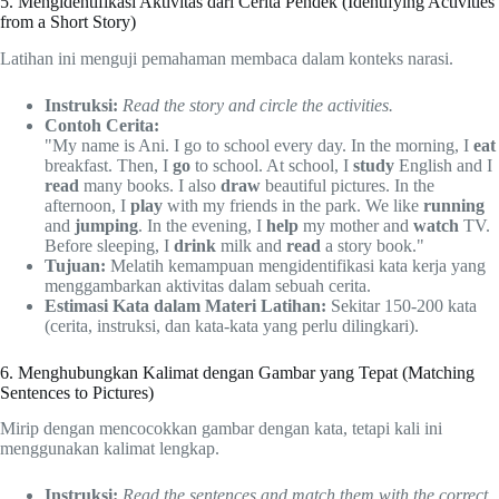
5. Mengidentifikasi Aktivitas dari Cerita Pendek (Identifying Activities
from a Short Story)
Latihan ini menguji pemahaman membaca dalam konteks narasi.
Instruksi:
Read the story and circle the activities.
Contoh Cerita:
"My name is Ani. I go to school every day. In the morning, I
eat
breakfast. Then, I
go
to school. At school, I
study
English and I
read
many books. I also
draw
beautiful pictures. In the
afternoon, I
play
with my friends in the park. We like
running
and
jumping
. In the evening, I
help
my mother and
watch
TV.
Before sleeping, I
drink
milk and
read
a story book."
Tujuan:
Melatih kemampuan mengidentifikasi kata kerja yang
menggambarkan aktivitas dalam sebuah cerita.
Estimasi Kata dalam Materi Latihan:
Sekitar 150-200 kata
(cerita, instruksi, dan kata-kata yang perlu dilingkari).
6. Menghubungkan Kalimat dengan Gambar yang Tepat (Matching
Sentences to Pictures)
Mirip dengan mencocokkan gambar dengan kata, tetapi kali ini
menggunakan kalimat lengkap.
Instruksi:
Read the sentences and match them with the correct