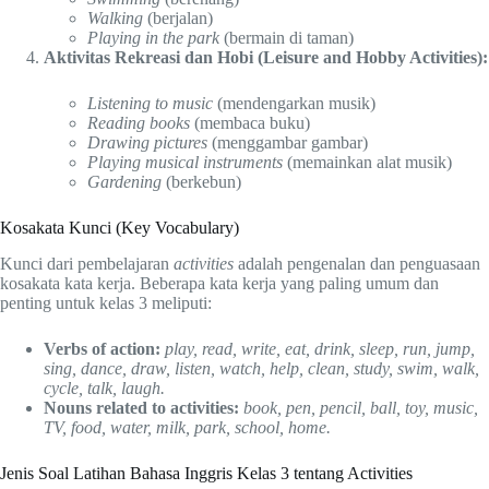
Walking
(berjalan)
Playing in the park
(bermain di taman)
Aktivitas Rekreasi dan Hobi (Leisure and Hobby Activities):
Listening to music
(mendengarkan musik)
Reading books
(membaca buku)
Drawing pictures
(menggambar gambar)
Playing musical instruments
(memainkan alat musik)
Gardening
(berkebun)
Kosakata Kunci (Key Vocabulary)
Kunci dari pembelajaran
activities
adalah pengenalan dan penguasaan
kosakata kata kerja. Beberapa kata kerja yang paling umum dan
penting untuk kelas 3 meliputi:
Verbs of action:
play, read, write, eat, drink, sleep, run, jump,
sing, dance, draw, listen, watch, help, clean, study, swim, walk,
cycle, talk, laugh.
Nouns related to activities:
book, pen, pencil, ball, toy, music,
TV, food, water, milk, park, school, home.
Jenis Soal Latihan Bahasa Inggris Kelas 3 tentang Activities