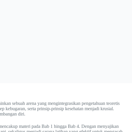
inkan sebuah arena yang mengintegrasikan pengetahuan teoretis
kebugaran, serta prinsip-prinsip kesehatan menjadi krusial.
mbangan diri.
 mencakup materi pada Bab 1 hingga Bab 4. Dengan menyajikan
pi, sekaligus menjadi sarana latihan yang efektif untuk mengasah