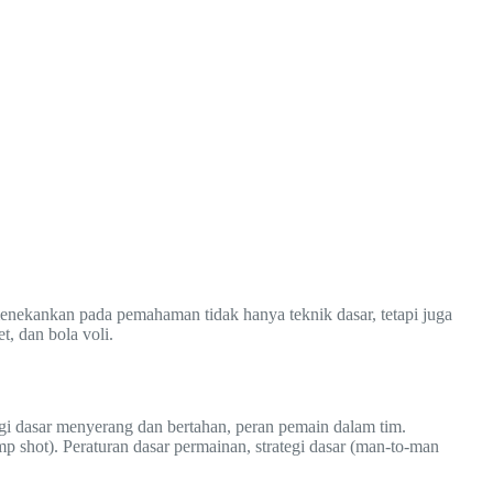
nekankan pada pemahaman tidak hanya teknik dasar, tetapi juga
, dan bola voli.
i dasar menyerang dan bertahan, peran pemain dalam tim.
 shot). Peraturan dasar permainan, strategi dasar (man-to-man