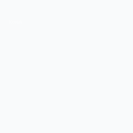
Kontak