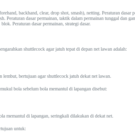
forehand, backhand, clear, drop shot, smash), netting. Peraturan dasar
sh. Peraturan dasar permainan, taktik dalam permainan tunggal dan ga
blok. Peraturan dasar permainan, strategi dasar.
garahkan shuttlecock agar jatuh tepat di depan net lawan adalah:
lembut, bertujuan agar shuttlecock jatuh dekat net lawan.
mukul bola sebelum bola memantul di lapangan disebut:
a memantul di lapangan, seringkali dilakukan di dekat net.
tujuan untuk: