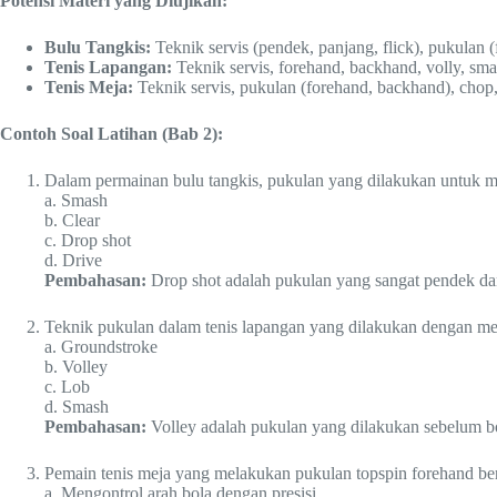
Potensi Materi yang Diujikan:
Bulu Tangkis:
Teknik servis (pendek, panjang, flick), pukulan (
Tenis Lapangan:
Teknik servis, forehand, backhand, volly, sma
Tenis Meja:
Teknik servis, pukulan (forehand, backhand), chop, 
Contoh Soal Latihan (Bab 2):
Dalam permainan bulu tangkis, pukulan yang dilakukan untuk men
a. Smash
b. Clear
c. Drop shot
d. Drive
Pembahasan:
Drop shot adalah pukulan yang sangat pendek dan 
Teknik pukulan dalam tenis lapangan yang dilakukan dengan me
a. Groundstroke
b. Volley
c. Lob
d. Smash
Pembahasan:
Volley adalah pukulan yang dilakukan sebelum bol
Pemain tenis meja yang melakukan pukulan topspin forehand ber
a. Mengontrol arah bola dengan presisi