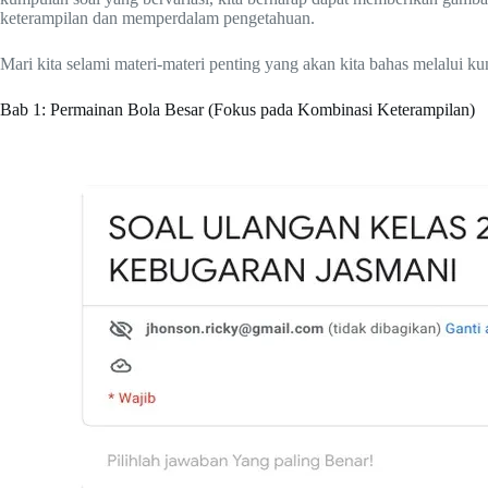
keterampilan dan memperdalam pengetahuan.
Mari kita selami materi-materi penting yang akan kita bahas melalui ku
Bab 1: Permainan Bola Besar (Fokus pada Kombinasi Keterampilan)