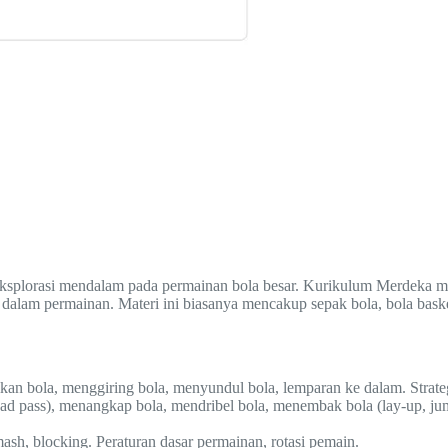
ksplorasi mendalam pada permainan bola besar. Kurikulum Merdeka me
lam permainan. Materi ini biasanya mencakup sepak bola, bola basket
n bola, menggiring bola, menyundul bola, lemparan ke dalam. Strateg
d pass), menangkap bola, mendribel bola, menembak bola (lay-up, jump
mash, blocking. Peraturan dasar permainan, rotasi pemain.