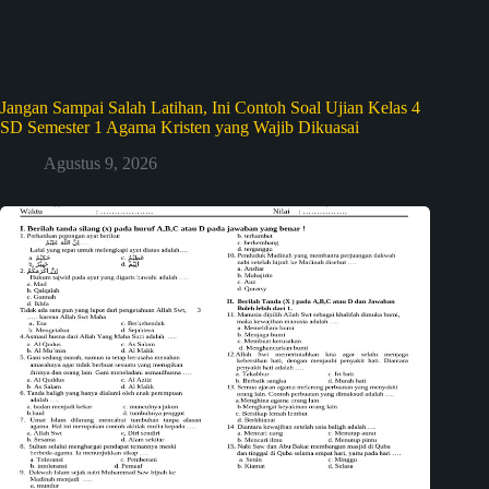
Jangan Sampai Salah Latihan, Ini Contoh Soal Ujian Kelas 4
SD Semester 1 Agama Kristen yang Wajib Dikuasai
Agustus 9, 2026