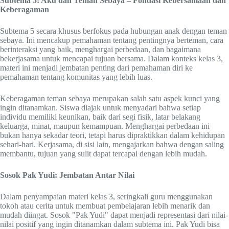
Subtema 5: Aku dan Teman Sebaya – Fondasi Kebersamaan dan
Keberagaman
Subtema 5 secara khusus berfokus pada hubungan anak dengan teman
sebaya. Ini mencakup pemahaman tentang pentingnya berteman, cara
berinteraksi yang baik, menghargai perbedaan, dan bagaimana
bekerjasama untuk mencapai tujuan bersama. Dalam konteks kelas 3,
materi ini menjadi jembatan penting dari pemahaman diri ke
pemahaman tentang komunitas yang lebih luas.
Keberagaman teman sebaya merupakan salah satu aspek kunci yang
ingin ditanamkan. Siswa diajak untuk menyadari bahwa setiap
individu memiliki keunikan, baik dari segi fisik, latar belakang
keluarga, minat, maupun kemampuan. Menghargai perbedaan ini
bukan hanya sekadar teori, tetapi harus dipraktikkan dalam kehidupan
sehari-hari. Kerjasama, di sisi lain, mengajarkan bahwa dengan saling
membantu, tujuan yang sulit dapat tercapai dengan lebih mudah.
Sosok Pak Yudi: Jembatan Antar Nilai
Dalam penyampaian materi kelas 3, seringkali guru menggunakan
tokoh atau cerita untuk membuat pembelajaran lebih menarik dan
mudah diingat. Sosok "Pak Yudi" dapat menjadi representasi dari nilai-
nilai positif yang ingin ditanamkan dalam subtema ini. Pak Yudi bisa