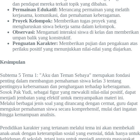
dan pendapat mereka terkait topik yang dibahas.
Permainan Edukatif:
Merancang permainan yang melatih
kerjasama, komunikasi, dan pemahaman keberagaman.
Proyek Kelompok:
Memberikan tugas proyek yang
mengharuskan siswa bekerja sama dalam kelompok.
Observasi:
Mengamati interaksi siswa di kelas dan memberikan
umpan balik yang konstruktif.
Penguatan Karakter:
Memberikan pujian dan pengakuan atas
perilaku positif yang menunjukkan nilai-nilai yang diajarkan.
Kesimpulan
Subtema 5 Tema 1: "Aku dan Teman Sebaya" merupakan fondasi
penting dalam membangun pemahaman siswa kelas 3 tentang
pentingnya kebersamaan dan penghargaan terhadap keberagaman.
Sosok Pak Yudi, sebagai figur yang mewakili nilai-nilai positif, dapat
menjadi jembatan yang efektif untuk menyampaikan materi ini.
Melalui berbagai jenis soal yang dirancang dengan cermat, guru dapat
mengukur pemahaman siswa secara komprehensif, mulai dari ingatan
hingga kemampuan analisis.
Pendidikan karakter yang tertanam melalui tema ini akan membekali
anak-anak dengan keterampilan sosial yang esensial, tidak hanya untuk
kehidupan di sekolah, tetapi juga untuk menjadi anggota masyarakat