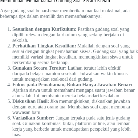
Memilih dan Memanfaatkan Gudang Soal Secara Efektif
Agar gudang soal benar-benar memberikan manfaat maksimal, ada
beberapa tips dalam memilih dan memanfaatkannya:
Sesuaikan dengan Kurikulum:
Pastikan gudang soal yang
dipilih relevan dengan kurikulum yang sedang berjalan di
sekolah.
Perhatikan Tingkat Kesulitan:
Mulailah dengan soal yang
sesuai dengan tingkat pemahaman siswa. Gudang soal yang baik
memiliki variasi tingkat kesulitan, memungkinkan siswa untuk
berkembang secara bertahap.
Gunakan Secara Teratur:
Latihan teratur lebih efektif
daripada belajar maraton sesekali. Jadwalkan waktu khusus
untuk mengerjakan soal-soal dari gudang.
Fokus pada Pemahaman, Bukan Hanya Jawaban Benar:
Ajarkan siswa untuk memahami mengapa suatu jawaban benar
atau salah. Ini membantu mereka belajar dari kesalahan.
Diskusikan Hasil:
Jika memungkinkan, diskusikan jawaban
dengan guru atau orang tua. Membahas soal dapat membuka
wawasan baru.
Variasikan Sumber:
Jangan terpaku pada satu jenis gudang
soal. Gunakan kombinasi buku, platform online, atau lembar
kerja yang berbeda untuk mendapatkan perspektif yang lebih
luas.