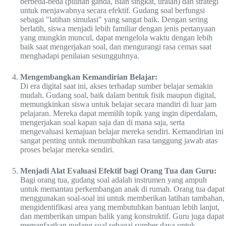
berbeda-beda (pilihan ganda, isian singkat, uraian) dan strategi
untuk menjawabnya secara efektif. Gudang soal berfungsi
sebagai "latihan simulasi" yang sangat baik. Dengan sering
berlatih, siswa menjadi lebih familiar dengan jenis pertanyaan
yang mungkin muncul, dapat mengelola waktu dengan lebih
baik saat mengerjakan soal, dan mengurangi rasa cemas saat
menghadapi penilaian sesungguhnya.
Mengembangkan Kemandirian Belajar:
Di era digital saat ini, akses terhadap sumber belajar semakin
mudah. Gudang soal, baik dalam bentuk fisik maupun digital,
memungkinkan siswa untuk belajar secara mandiri di luar jam
pelajaran. Mereka dapat memilih topik yang ingin diperdalam,
mengerjakan soal kapan saja dan di mana saja, serta
mengevaluasi kemajuan belajar mereka sendiri. Kemandirian ini
sangat penting untuk menumbuhkan rasa tanggung jawab atas
proses belajar mereka sendiri.
Menjadi Alat Evaluasi Efektif bagi Orang Tua dan Guru:
Bagi orang tua, gudang soal adalah instrumen yang ampuh
untuk memantau perkembangan anak di rumah. Orang tua dapat
menggunakan soal-soal ini untuk memberikan latihan tambahan,
mengidentifikasi area yang membutuhkan bantuan lebih lanjut,
dan memberikan umpan balik yang konstruktif. Guru juga dapat
memanfaatkan gudang soal sebagai sumber daya untuk