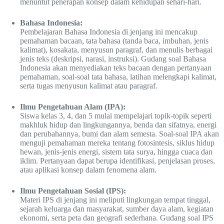
menuntut penerapan konsep dalam kehidupan sehari-hari.
Bahasa Indonesia:
Pembelajaran Bahasa Indonesia di jenjang ini mencakup
pemahaman bacaan, tata bahasa (tanda baca, imbuhan, jenis
kalimat), kosakata, menyusun paragraf, dan menulis berbagai
jenis teks (deskripsi, narasi, instruksi). Gudang soal Bahasa
Indonesia akan menyediakan teks bacaan dengan pertanyaan
pemahaman, soal-soal tata bahasa, latihan melengkapi kalimat,
serta tugas menyusun kalimat atau paragraf.
Ilmu Pengetahuan Alam (IPA):
Siswa kelas 3, 4, dan 5 mulai mempelajari topik-topik seperti
makhluk hidup dan lingkungannya, benda dan sifatnya, energi
dan perubahannya, bumi dan alam semesta. Soal-soal IPA akan
menguji pemahaman mereka tentang fotosintesis, siklus hidup
hewan, jenis-jenis energi, sistem tata surya, hingga cuaca dan
iklim. Pertanyaan dapat berupa identifikasi, penjelasan proses,
atau aplikasi konsep dalam fenomena alam.
Ilmu Pengetahuan Sosial (IPS):
Materi IPS di jenjang ini meliputi lingkungan tempat tinggal,
sejarah keluarga dan masyarakat, sumber daya alam, kegiatan
ekonomi, serta peta dan geografi sederhana. Gudang soal IPS