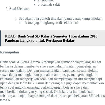
a. Sekolah
b. Rumah sakit
Soal Uraian:
Sebutkan tiga contoh tindakan yang dapat kamu lakukan
untuk menjaga lingkungan di sekitarmu!
READ
Bank Soal SD Kelas 2 Semester 1 Kurikulum 2013:
Panduan Lengkap untuk Persiapan Belajar
Kesimpulan
Bank soal SD kelas 4 tema 6 merupakan sumber belajar yang sangat
berharga dalam membantu siswa memahami materi pembelajaran
secara mendalam. Dengan memanfaatkan bank soal secara efektif,
siswa dapat meningkatkan pemahaman konsep, mengembangkan
keterampilan mengerjakan soal, dan mempersiapkan diri menghadapi
ujian dengan lebih baik. Guru dan orang tua juga dapat memanfaatkan
bank soal untuk memantau perkembangan belajar siswa dan
memberikan dukungan yang sesuai. Oleh karena itu, bank soal
sebaiknya menjadi bagian integral dari proses pembelajaran SD kelas 4
tema 6.