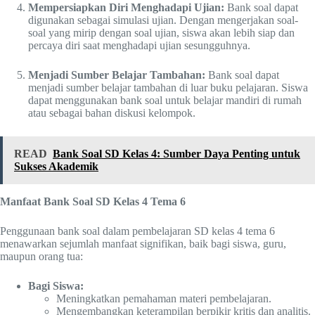
Mempersiapkan Diri Menghadapi Ujian:
Bank soal dapat
digunakan sebagai simulasi ujian. Dengan mengerjakan soal-
soal yang mirip dengan soal ujian, siswa akan lebih siap dan
percaya diri saat menghadapi ujian sesungguhnya.
Menjadi Sumber Belajar Tambahan:
Bank soal dapat
menjadi sumber belajar tambahan di luar buku pelajaran. Siswa
dapat menggunakan bank soal untuk belajar mandiri di rumah
atau sebagai bahan diskusi kelompok.
READ
Bank Soal SD Kelas 4: Sumber Daya Penting untuk
Sukses Akademik
Manfaat Bank Soal SD Kelas 4 Tema 6
Penggunaan bank soal dalam pembelajaran SD kelas 4 tema 6
menawarkan sejumlah manfaat signifikan, baik bagi siswa, guru,
maupun orang tua:
Bagi Siswa:
Meningkatkan pemahaman materi pembelajaran.
Mengembangkan keterampilan berpikir kritis dan analitis.