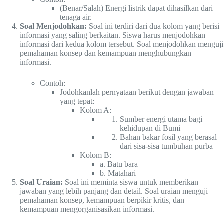
(Benar/Salah) Energi listrik dapat dihasilkan dari
tenaga air.
Soal Menjodohkan:
Soal ini terdiri dari dua kolom yang berisi
informasi yang saling berkaitan. Siswa harus menjodohkan
informasi dari kedua kolom tersebut. Soal menjodohkan menguji
pemahaman konsep dan kemampuan menghubungkan
informasi.
Contoh:
Jodohkanlah pernyataan berikut dengan jawaban
yang tepat:
Kolom A:
Sumber energi utama bagi
kehidupan di Bumi
Bahan bakar fosil yang berasal
dari sisa-sisa tumbuhan purba
Kolom B:
a. Batu bara
b. Matahari
Soal Uraian:
Soal ini meminta siswa untuk memberikan
jawaban yang lebih panjang dan detail. Soal uraian menguji
pemahaman konsep, kemampuan berpikir kritis, dan
kemampuan mengorganisasikan informasi.