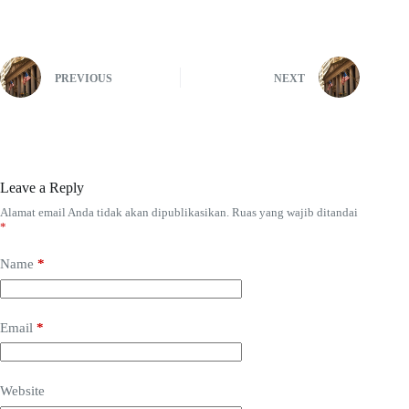
PREVIOUS
NEXT
Leave a Reply
Alamat email Anda tidak akan dipublikasikan.
Ruas yang wajib ditandai
*
Name
*
Email
*
Website