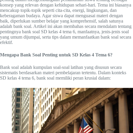
konsep yang relevan dengan kehidupan sehari-hari. Tema ini biasanya
mencakup topik-topik seperti cita-cita, energi, lingkungan, dan
keberagaman budaya. Agar siswa dapat menguasai materi dengan
baik, diperlukan sumber belajar yang komprehensif, salah satunya
adalah bank soal. Artikel ini akan membahas secara mendalam tentang
pentingnya bank soal SD kelas 4 tema 6, manfaatnya, jenis-jenis soal
yang umum dijumpai, serta tips dalam memanfaatkan bank soal secara
efektif.
Mengapa Bank Soal Penting untuk SD Kelas 4 Tema 6?
Bank soal adalah kumpulan soal-soal latihan yang disusun secara
sistematis berdasarkan materi pembelajaran tertentu. Dalam konteks
SD kelas 4 tema 6, bank soal memiliki peran krusial dalam: