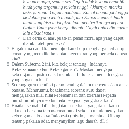
bisa memanjat, sementara Gajah tidak bisa mengambil
buah yang tergantung terlalu tinggi. Akhirnya, mereka
bekerja sama. Gajah membantu Kancil memanjat hingga
ke dahan yang lebih rendah, dan Kancil memetik buah-
buah yang bisa ia jangkau lalu memberikannya kepada
Gajah. Buah yang tinggi, dibantu Gajah untuk direngkuh,
lalu dibagi rata.)
Dari cerita di atas, jelaskan pesan moral apa yang dapat
diambil oleh pembaca?
Bagaimana cara kita menunjukkan sikap menghargai terhadap
teman yang memiliki hobi atau kegemaran yang berbeda dengan
kita?
Dalam Subtema 2 ini, kita belajar tentang "Indahnya
Kebersamaan dalam Keberagaman". Jelaskan mengapa
keberagaman justru dapat membuat Indonesia menjadi negara
yang kaya dan kuat!
Seorang guru memiliki peran penting dalam mencerdaskan anak
bangsa. Menurutmu, bagaimana seorang guru dapat
mengajarkan nilai-nilai kebersamaan dan toleransi kepada
murid-muridnya melalui mata pelajaran yang diajarkan?
Buatlah sebuah daftar kegiatan sederhana yang dapat kamu
lakukan bersama teman-temanmu di sekolah untuk merayakan
keberagaman budaya Indonesia (misalnya, membuat kliping
tentang pakaian adat, menyanyikan lagu daerah, dll.)!