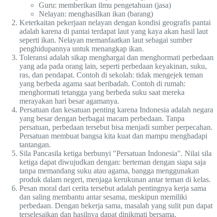
Guru: memberikan ilmu pengetahuan (jasa)
Nelayan: menghasilkan ikan (barang)
Keterkaitan pekerjaan nelayan dengan kondisi geografis pantai
adalah karena di pantai terdapat laut yang kaya akan hasil laut
seperti ikan. Nelayan memanfaatkan laut sebagai sumber
penghidupannya untuk menangkap ikan.
Toleransi adalah sikap menghargai dan menghormati perbedaan
yang ada pada orang lain, seperti perbedaan keyakinan, suku,
ras, dan pendapat. Contoh di sekolah: tidak mengejek teman
yang berbeda agama saat beribadah. Contoh di rumah:
menghormati tetangga yang berbeda suku saat mereka
merayakan hari besar agamanya.
Persatuan dan kesatuan penting karena Indonesia adalah negara
yang besar dengan berbagai macam perbedaan. Tanpa
persatuan, perbedaan tersebut bisa menjadi sumber perpecahan.
Persatuan membuat bangsa kita kuat dan mampu menghadapi
tantangan.
Sila Pancasila ketiga berbunyi "Persatuan Indonesia". Nilai sila
ketiga dapat diwujudkan dengan: berteman dengan siapa saja
tanpa memandang suku atau agama, bangga menggunakan
produk dalam negeri, menjaga kerukunan antar teman di kelas.
Pesan moral dari cerita tersebut adalah pentingnya kerja sama
dan saling membantu antar sesama, meskipun memiliki
perbedaan. Dengan bekerja sama, masalah yang sulit pun dapat
terselesaikan dan hasilnya dapat dinikmati bersama.