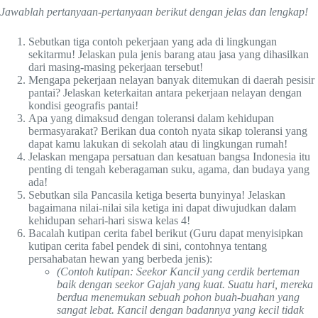
Jawablah pertanyaan-pertanyaan berikut dengan jelas dan lengkap!
Sebutkan tiga contoh pekerjaan yang ada di lingkungan
sekitarmu! Jelaskan pula jenis barang atau jasa yang dihasilkan
dari masing-masing pekerjaan tersebut!
Mengapa pekerjaan nelayan banyak ditemukan di daerah pesisir
pantai? Jelaskan keterkaitan antara pekerjaan nelayan dengan
kondisi geografis pantai!
Apa yang dimaksud dengan toleransi dalam kehidupan
bermasyarakat? Berikan dua contoh nyata sikap toleransi yang
dapat kamu lakukan di sekolah atau di lingkungan rumah!
Jelaskan mengapa persatuan dan kesatuan bangsa Indonesia itu
penting di tengah keberagaman suku, agama, dan budaya yang
ada!
Sebutkan sila Pancasila ketiga beserta bunyinya! Jelaskan
bagaimana nilai-nilai sila ketiga ini dapat diwujudkan dalam
kehidupan sehari-hari siswa kelas 4!
Bacalah kutipan cerita fabel berikut (Guru dapat menyisipkan
kutipan cerita fabel pendek di sini, contohnya tentang
persahabatan hewan yang berbeda jenis):
(Contoh kutipan: Seekor Kancil yang cerdik berteman
baik dengan seekor Gajah yang kuat. Suatu hari, mereka
berdua menemukan sebuah pohon buah-buahan yang
sangat lebat. Kancil dengan badannya yang kecil tidak