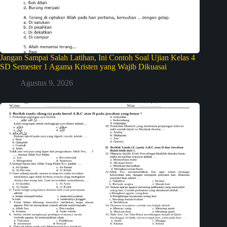
Jangan Sampai Salah Latihan, Ini Contoh Soal Ujian Kelas 4
SD Semester 1 Agama Kristen yang Wajib Dikuasai
Agustus 9, 2026